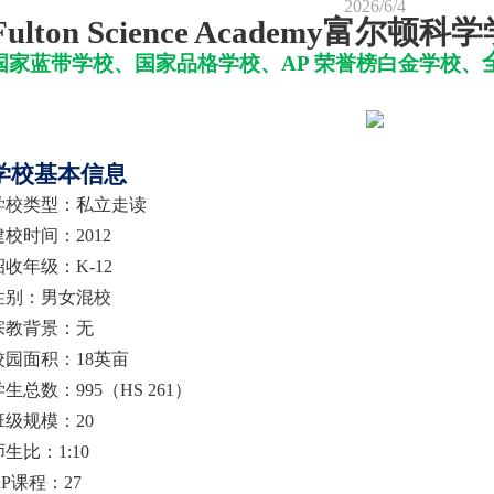
2026/6/4
Fulton Science Academy富尔顿科
国家蓝带学校
、
国家品格学校
、
AP 荣誉榜白金学校
、
学校基本信息
学校类型
：
私立走读
建校时间
：
2012
招收年级
：
K-12
性别
：
男女
混校
宗教背景
：
无
校园面积
：
18英亩
学生总数
：
995（HS 261）
班级规模
：
20
师生比
：
1:10
AP课程
：
27