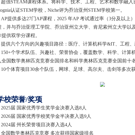
超强
STEAM课程体系。将科学、技术、工程、艺术和数学融
Cognia认证STEM学校，Niche评为乔治亚州STEM学校第一。
AP提供多达27门AP课程，2025 年AP 考试通过率（3分及以上）
程，并与乔治亚理工学院、乔治亚州立大学、肯尼索州立大学以
作提供双学分课程。
提供六个方向的兴趣项目路径：医疗、计算机科学
&IT、工程
150+个学术队伍、兴趣社、荣誉协会，覆盖数学、科学、计算
入全国数学奥林匹克竞赛全国排名和科学奥林匹克竞赛全国前十
10个体育项目30余个队伍，网球、足球、高尔夫、击剑等多次
学校荣誉
/奖项
2025届 国家优秀学生奖学金决赛入选8人
2026届 国家优秀学校奖学金半决赛入选9人
2024届 州长荣誉项目决赛入选4人
全国数学奥林匹克竞赛
多次获得国家级排名