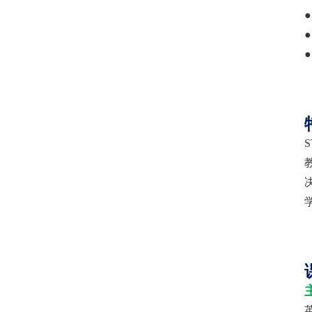
●
●
●