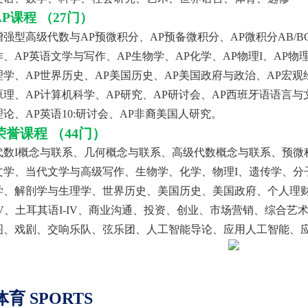
AP课程 （27门）
增强型高级代数与
AP预微积分、AP预备微积分、AP微积分AB/
作、AP英语文学与写作、AP生物学、AP化学、AP物理I、AP物
理学、AP世界历史、AP美国历史、AP美国政府与政治、AP宏观
原理、AP计算机科学、AP研究、AP研讨会、AP西班牙语语言与
理论、AP英语10:研讨会、AP非裔美国人研究
。
荣誉课程
（
44门）
代数
I概念与联系、几何概念与联系、高级代数概念与联系、预微
文学、当代文学与高级写作、生物学、化学、物理I、遗传学、分
学、解剖学与生理学、世界历史、美国历史、美国政府、个人理财
IV、土耳其语I-IV、商业沟通、投资、创业、市场营销、综合艺术
图、戏剧、交响乐队、弦乐团、人工智能导论、应用人工智能、
体育
SPORTS