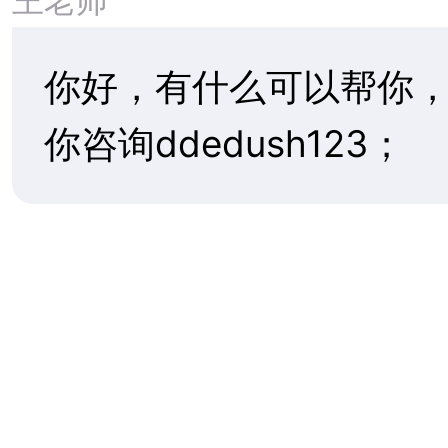
学院
学生总数
：
780
2026 财年（FY2026）美国 H-1B
中国学生
：
6
抽签已于2025 年 3 月完成
Bellarmine Preparatory Schooll贝拉
高级教师比
：
1
明预备学校
留学申请服务标准流程供参考
校园面积
：
23
教师人数
：
50
师生比
：
1:16
班级规模
：
15-
ESL
：
有
AP课程
：
3
SAT平均分
：
1
学校认证
：
西
学校联盟会员(A