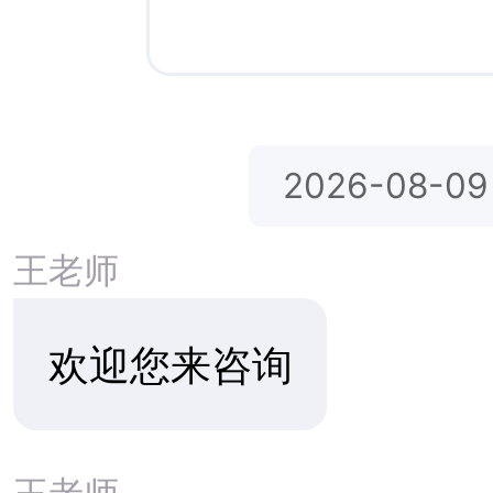
哈斯博瑞基督
Academy
哈斯博瑞基督教学校 Hesperia
Christian School
Hesperia Chr
圣维特高中Saint Viator High
School
校
泽维尔预备高中 Xavier College
Preparatory High School
里约林多基督教学院Rio Lindo
加州洛杉矶私
Adventist Academy
圣佑马蒂亚斯学院 St. Pius St.
全美最具多样性
Matthias Academy
Niagara Christian Collegiate尼亚加
拉基督学院
学校基本信息
圣约翰-基尔马诺克学校St. John's-
学校类型
：
私
Kilmarnock School
Norwich Free Academy诺维奇自由
建校时间
：
196
学院
贡萨加预备学校 Gonzaga
年级
：
K-12
Preparatory School
性别
：
男女混
Newcomb Central School纽科姆中
央学校
宗教背景
：
基
Life Preparatory Academy生命预备