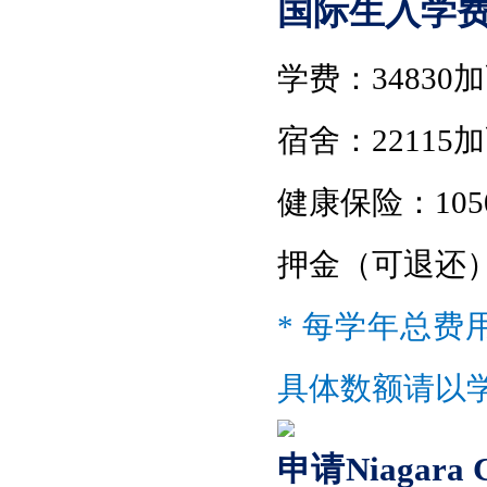
国际生入学
学费
：
34830
宿舍
：
22115
健康保险
：
10
押金（可退还
* 每学年总费
具体数额请以
申请
Niagara C