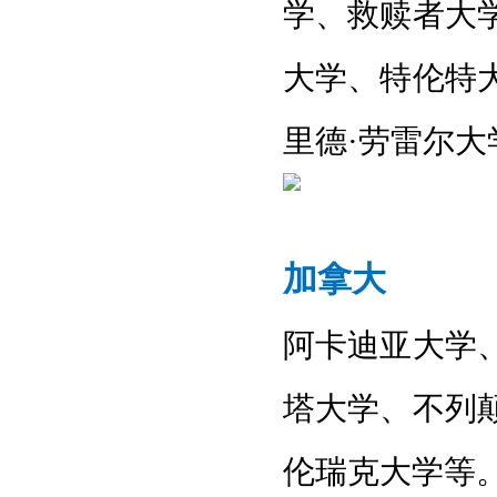
学
、
救赎者大
大学
、
特伦特
里德
·劳雷尔大
加拿大
阿卡迪亚大学
塔大学
、
不列
伦瑞克大学
等