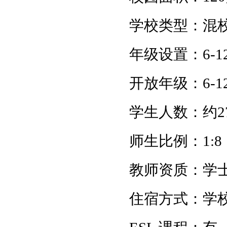
学校类型
：
混
年级设置
：
6-1
开放年级
：
6-1
学生人数
：
约
2
师生比例
：
1:8
教师资质
：
学
住宿方式
：
学