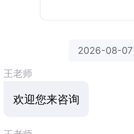
加拿大大学
澳大利亚留学、就业、移民永居
绿卡一条龙
韩 国 留 学 概 述
一、
加拿大基
韩 国 留 学---TOP30大学保录项
目
加拿大是世
加拿大高中-安大略国际学院
澳洲商业技术学院，职业教育
一，也是世界
+移民&学士
哈尔顿公立教育局Halton District
学主要依靠政
School Board
白求恩纪念中学 Bethune
规模大小，在
Memorial School
德国高中留学，德国Ecolea文理
保持着均衡的
中学
Carpe Diem卡普蒂姆文理中学
一致：小学6年
泰国西那瓦国际大学本科硕士博
士留学
士3-5年。
皇家大学排名第一，泰国曼松德
昭帕亚皇家师范大学
泰国格乐大学本科、专升本、硕
士招生简章
二、
加拿大开