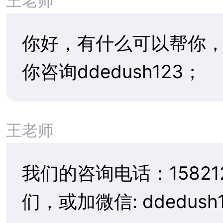
加拿大预科+留学+工作+移民 直
通车
加拿大大学开
免雅思渥太华大学直通车中国直
招
入学两次，有
泰国吞武里皇家大学招生简章
泰国皇太后大学硕士、博士招生
周期大约2--
介绍
格乐大学博士学位各专业招生简
提前半年申请
章
加拿大护理护士留学+工签+移民
宣素那他皇家大学SUAN
三、
加拿大留
SUNANDHA RAJABHAT
UNIVERSITY
加拿大留学
西班牙免费本科留学项目,免费读
欧洲大学
国、澳洲主流
专业有关系，
计算机、商科
业大约会高出3