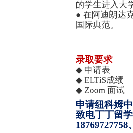
的学生进入大
● 在阿迪朗
国际典范。
录取要求
◆
申请表
◆
ELTiS
成绩
◆
Zoom 面试
申请纽科姆中
致电丁丁留学（
18769727758