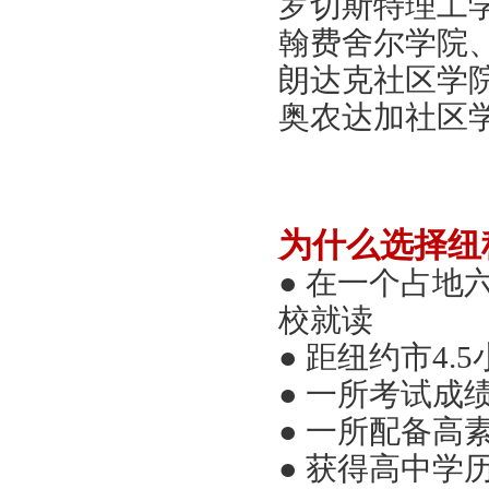
罗切斯特理工
翰费舍尔学院
朗达克社区学
奥农达加社区
为什么
选择
纽
● 在一个占
校就读
● 距纽约市4.5
●
一所考试成
●
一所配备高
● 获得高中学