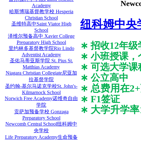
Newc
Academy
哈斯博瑞基督教学校 Hesperia
Christian School
纽科姆中央
圣维特高中Saint Viator High
School
泽维尔预备高中 Xavier College
Preparatory High School
∗ 招收12年
里约林多基督教学院Rio Lindo
∗ 小班授课
Adventist Academy
圣佑马蒂亚斯学院 St. Pius St.
∗ 可选大学课
Matthias Academy
Niagara Christian Collegiate尼亚加
∗
公立高中
拉基督学院
∗
总费用在
2
圣约翰-基尔马诺克学校St. John's-
Kilmarnock School
∗
F1签证
Norwich Free Academy诺维奇自由
学院
∗
大学升学率
贡萨加预备学校 Gonzaga
Preparatory School
Newcomb Central School纽科姆中
央学校
Life Preparatory Academy生命预备