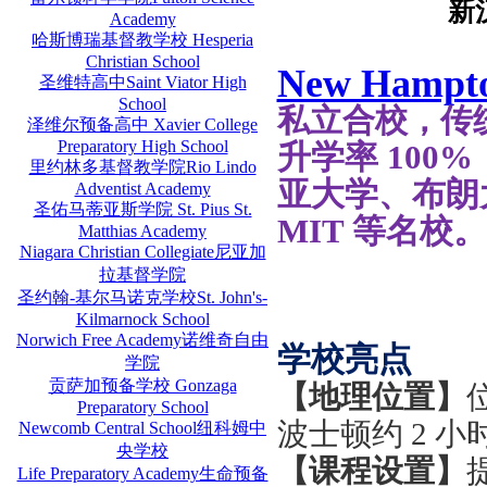
新汉
Academy
哈斯博瑞基督教学校 Hesperia
Christian School
New Hamp
圣维特高中Saint Viator High
School
私立合校，传
泽维尔预备高中 Xavier College
Preparatory High School
升学率
100
里约林多基督教学院Rio Lindo
亚大学、布朗
Adventist Academy
圣佑马蒂亚斯学院 St. Pius St.
MIT 等名校。
Matthias Academy
Niagara Christian Collegiate尼亚加
拉基督学院
圣约翰-基尔马诺克学校St. John's-
Kilmarnock School
Norwich Free Academy诺维奇自由
学校亮点
学院
贡萨加预备学校 Gonzaga
【地理位置】
Preparatory School
波士顿约
2 
Newcomb Central School纽科姆中
央学校
【课程设置】
Life Preparatory Academy生命预备