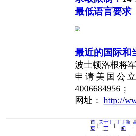
最低语言要求
最近的国际和
波士顿洛根将
申请美国公
4006684956
；
网址：
http://w
首
关于丁
丁丁新
|
|
|
页
丁
闻