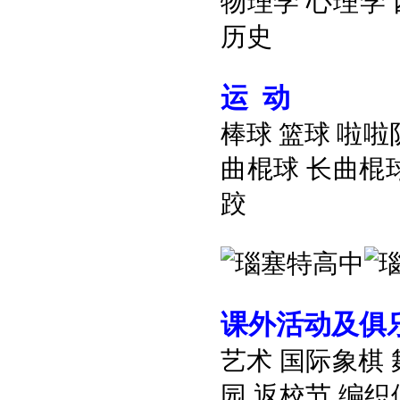
物理学
心理学
历史
运
动
棒球
篮球
啦啦
曲棍球
长曲棍
跤
课外活动及俱
艺术
国际象棋
园
返校节
编织